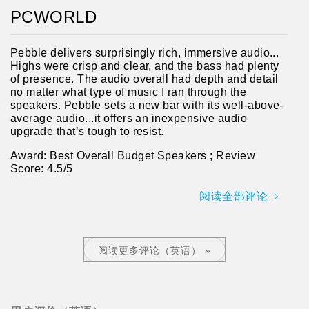
PCWORLD
Pebble delivers surprisingly rich, immersive audio...
Highs were crisp and clear, and the bass had plenty
of presence. The audio overall had depth and detail
no matter what type of music I ran through the
speakers. Pebble sets a new bar with its well-above-
average audio...it offers an inexpensive audio
upgrade that’s tough to resist.
Award: Best Overall Budget Speakers ; Review
Score: 4.5/5
阅读全部评论
阅读更多评论（英语） »